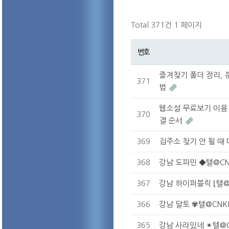
Total 371건
1 페이지
번호
즐겨찾기 폴더 정리, 
371
법
웹소설 무료보기 이용 
370
결 순서
369
집주소 찾기 안 될 때
368
강남 도파민 ◆텔@C
367
강남 하이퍼블릭 ⌊텔@
366
강남 달토 ✾텔@CNK
365
강남 사라있네 ✴텔@