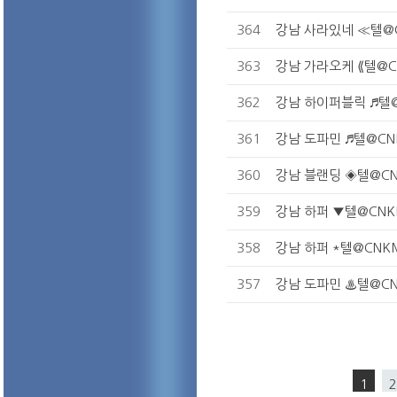
364
강남 사라있네 ≪텔@
363
강남 가라오케 ⟪텔@C
362
강남 하이퍼블릭 ♬텔@
361
강남 도파민 ♬텔@CN
360
강남 블랜딩 ◈텔@C
359
강남 하퍼 ▼텔@CN
358
강남 하퍼 *텔@CNK
357
강남 도파민 ♨텔@CN
1
2